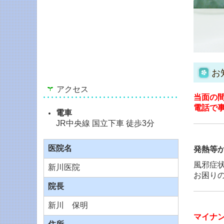
お
アクセス
当面の
電話で
電車
JR中央線 国立下車 徒歩3分
医院名
発熱等
風邪症
新川医院
お困り
院長
新川 保明
マイナ