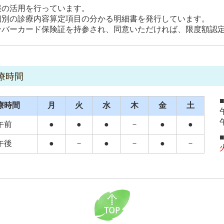
報の活用を行っています。
個別の診療内容算定項目の分かる明細書を発行しています。
ンバーカード保険証を持参され、同意いただければ、限度額認
療時間
療時間
月
火
水
木
金
土
午前
●
●
●
－
●
●
午後
●
－
●
－
●
－